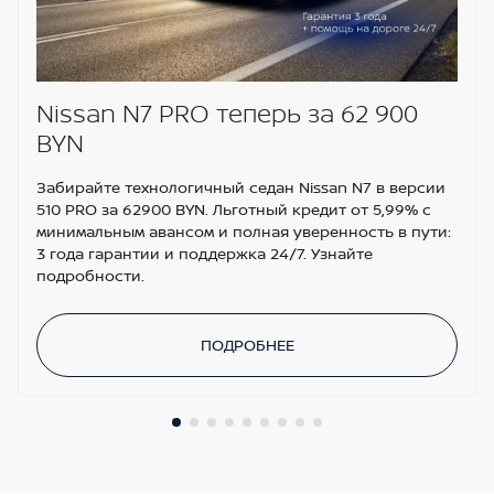
Датчик света
Регулировка сиденья пассажира в 6
направлениях
Аудиосистема с поддержкой MP3 и 6
Nissan N7 PRO теперь за 62 900
динамиками
BYN
Забирайте технологичный седан Nissan N7 в версии
510 PRO за 62900 BYN. Льготный кредит от 5,99% с
минимальным авансом и полная уверенность в пути:
3 года гарантии и поддержка 24/7. Узнайте
подробности.
ПОДРОБНЕЕ