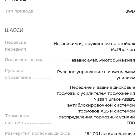
Тип привода
2WD
ШАССИ
Подвеска
Независимая, пружинная на стойках
передняя
McPherson
Подвеска задняя
Независимая, многорычажная
Рулевое
Рулевое управление с изменяемым
управление
усилием
Передние и задние дисковые
тормоза, с усилителем торможения
Nissan Brake Assist,
антиблокировочной системой
тормозов ABS и системой
Тормозная
распределения тормозных усилий
система
EBD
Размер/тип колёсных дисков
18" 7.0J легкосплавные