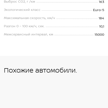
Выброс СО2, г /км
163
Экологический класс
Euro-5
Максимальная скорость, км/ч
184
Разгон 0 – 100 км/ч, сек.
10,1
Межсервисный интервал, км
15000
Похожие автомобили.