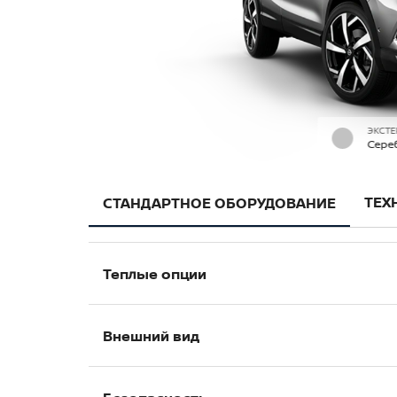
ЭКСТЕ
Сере
ТЕХ
СТАНДАРТНОЕ ОБОРУДОВАНИЕ
Теплые опции
Боковые зеркала с электроприводом 
Внешний вид
Подогрев задних сидений (доступно дл
Подогрев передних сидений
Омыватель фар