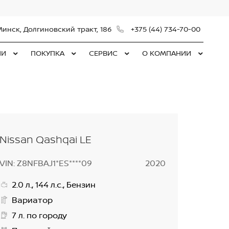
Минск, Долгиновский тракт, 186
+375 (44) 734-70-00
ЛИ
ПОКУПКА
СЕРВИС
О КОМПАНИИ
Nissan Qashqai LE
VIN: Z8NFBAJ1*ES****09
2020
2.0 л., 144 л.с., Бензин
Вариатор
7 л. по городу