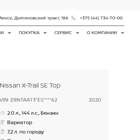
Минск, Долгиновский тракт, 186
+375 (44) 734-70-00
ЛИ
ПОКУПКА
СЕРВИС
О КОМПАНИИ
Nissan X-Trail SE Top
VIN: Z8NTAAT3*ES****62
2020
2.0 л., 144 л.с., Бензин
Вариатор
7,2 л. по городу