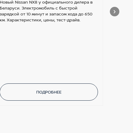
теп
Новый Nissan NX8 у официального дилера в
Беларуси. Электромобиль с быстрой
BY
зарядкой от 10 минут и запасом хода до 650
км. Характеристики, цены, тест-драйв.
Забирай
версии 
кредит 
полная у
поддерж
ПОДРОБНЕЕ