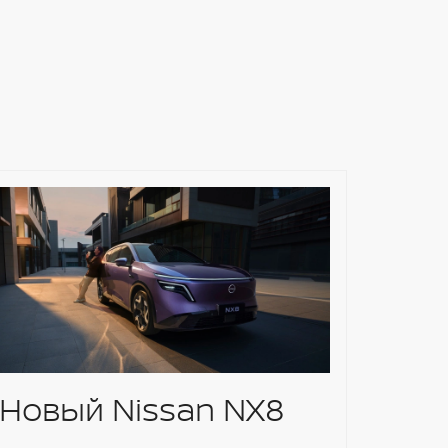
Новый Nissan NX8
Nis