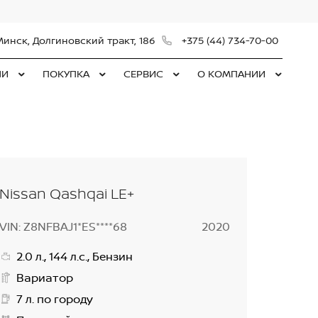
Минск, Долгиновский тракт, 186
+375 (44) 734-70-00
ЛИ
ПОКУПКА
СЕРВИС
О КОМПАНИИ
Nissan Qashqai LE+
VIN: Z8NFBAJ1*ES****68
2020
2.0 л., 144 л.с., Бензин
Вариатор
7 л. по городу