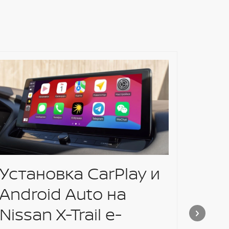
Установка CarPlay и
2 Г
Android Auto на
НА
Nissan X-Trail e-
ЗА