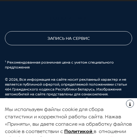
ПОЗВОНИТЕ МНЕ
ЗАПИСЬ НА СЕРВИС
¹ Рекомендованная розничная цена с учетом специального
предложения
© 2026, Вся информация на сайте носит рекламный характер и не
является публичной офертой, определяемой положениями статьи
464 Гражданского кодекса Республики Беларусь. Изображения
автомобилей на сайте представлены для ознакомления.
Комплектации и цены могут быть изменены без предварительного
оповещения. Более подробную информацию можно получить в
Мы используем файлы cookie для сбора
автоцентре ООО “ДрайвМоторс”.
Cделано в UDP Auto
статистики и корректной работы сайта. Нажав
«Принять», вы даете согласие на обработку файлов
ЭЛЕКТРОННАЯ КНИГА ОТЗЫВОВ
cookie в соответствии с
Политикой
в отношении