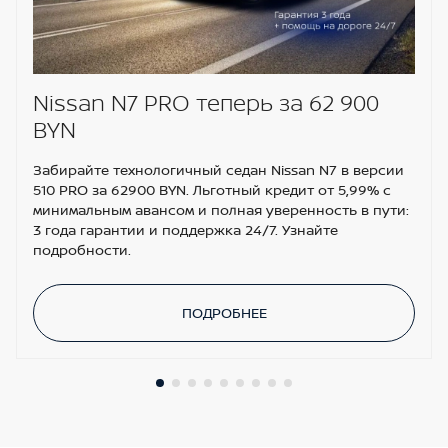
Стальная защита картера
Intelligent key (чип-ключ)
5” многофункциональный дисплей на
приборной панели
Nissan N7 PRO теперь за 62 900
BYN
Забирайте технологичный седан Nissan N7 в версии
510 PRO за 62900 BYN. Льготный кредит от 5,99% с
минимальным авансом и полная уверенность в пути:
3 года гарантии и поддержка 24/7. Узнайте
подробности.
ПОДРОБНЕЕ