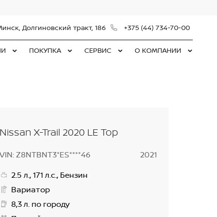
Минск, Долгиновский тракт, 186
+375 (44) 734-70-00
ЛИ
ПОКУПКА
СЕРВИС
О КОМПАНИИ
Nissan X-Trail 2020 LE Top
VIN: Z8NTBNT3*ES****46
2021
2.5 л., 171 л.с., Бензин
Вариатор
8,3 л. по городу