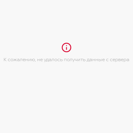
уле
 направлениях
 iPod / iPhone и AUX
ком и пассажирском сиденьях
К сожалению, не удалось получить данные с сервера
направлениях