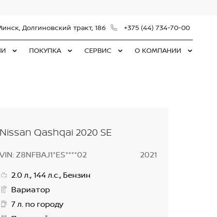
Минск, Долгиновский тракт, 186
+375 (44) 734-70-00
ЛИ
ПОКУПКА
СЕРВИС
О КОМПАНИИ
Nissan Qashqai 2020 SE
VIN: Z8NFBAJ1*ES****02
2021
2.0 л., 144 л.с., Бензин
Вариатор
7 л. по городу