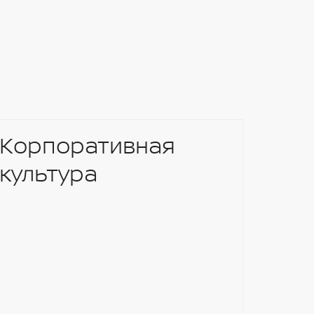
Корпоративная
культура
Nis