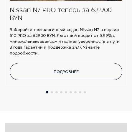
Поясничная поддержка на водительском и
Nissan N7 PRO теперь за 62 900
пассажирском сиденьях
BYN
Передние и задние датчики парковки
Забирайте технологичный седан Nissan N7 в версии
Регулировки сиденья переднего пассажира в 4-
510 PRO за 62900 BYN. Льготный кредит от 5,99% с
х направлениях
минимальным авансом и полная уверенность в пути:
3 года гарантии и поддержка 24/7. Узнайте
Электропривод двери багажника с системой
подробности.
Hands-free
Аудиосистема с поддержкой MP3 и 6
динамиками
ПОДРОБНЕЕ
Воздуховоды для задних пассажиров
Регулировки сиденья водителя в 6-ти
направлениях
Система кругового обзора с цветным дисплеем
(AVM)
Отделка сидений кожей
Круиз-контроль