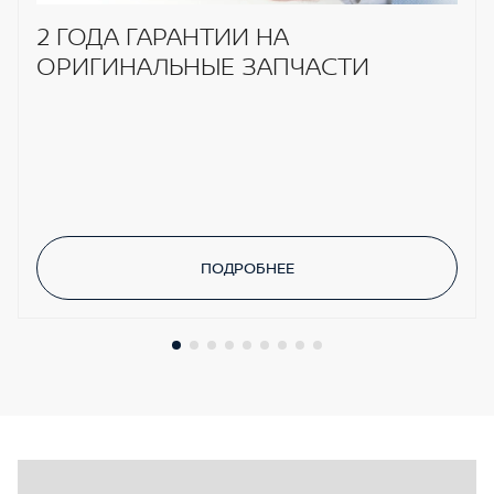
Передние подголовники с регулировкой по
2 ГОДА ГАРАНТИИ НА
высоте
ОРИГИНАЛЬНЫЕ ЗАПЧАСТИ
Дистанционный запуск двигателя
ПОДРОБНЕЕ