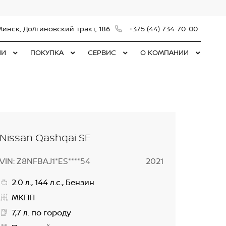
Минск, Долгиновский тракт, 186
+375 (44) 734-70-00
ЛИ
ПОКУПКА
СЕРВИС
О КОМПАНИИ
Nissan Qashqai SE
VIN: Z8NFBAJ1*ES****54
2021
2.0 л., 144 л.с., Бензин
МКПП
7,7 л. по городу