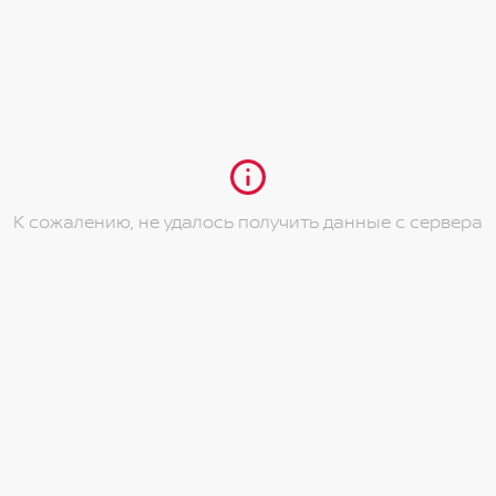
 приборной панели
подстаканниками
ком и пассажирском сидениях
К сожалению, не удалось получить данные с сервера
 iPod / iPhone и AUX
динамиками
 направлениях