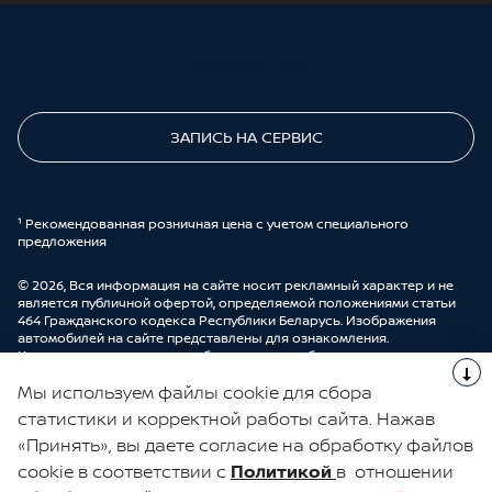
ПОЗВОНИТЕ МНЕ
ЗАПИСЬ НА СЕРВИС
¹ Рекомендованная розничная цена с учетом специального
предложения
© 2026, Вся информация на сайте носит рекламный характер и не
является публичной офертой, определяемой положениями статьи
464 Гражданского кодекса Республики Беларусь. Изображения
автомобилей на сайте представлены для ознакомления.
Комплектации и цены могут быть изменены без предварительного
оповещения. Более подробную информацию можно получить в
Мы используем файлы cookie для сбора
автоцентре ООО “ДрайвМоторс”.
Cделано в UDP Auto
статистики и корректной работы сайта. Нажав
«Принять», вы даете согласие на обработку файлов
ЭЛЕКТРОННАЯ КНИГА ОТЗЫВОВ
cookie в соответствии с
Политикой
в отношении