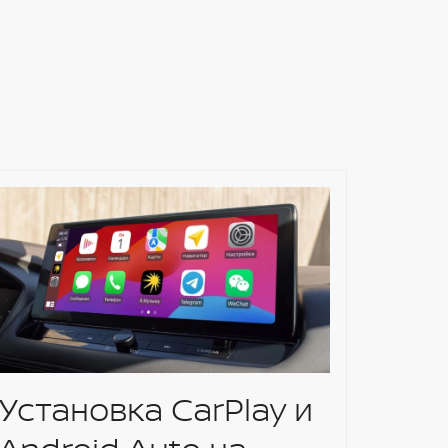
Установка CarPlay и
Уст