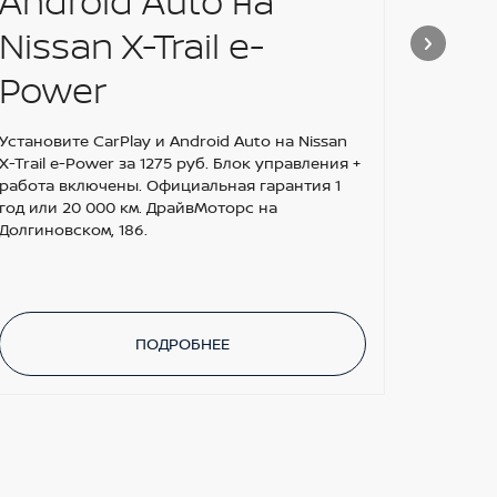
Android Auto на
омы
Nissan X-Trail e-
зад
Power
Niss
Nis
Установите CarPlay и Android Auto на Nissan
X-Trail e-Power за 1275 руб. Блок управления +
ски
работа включены. Официальная гарантия 1
год или 20 000 км. ДрайвМоторс на
Долгиновском, 186.
Установ
для Niss
Скидка 
ПОДРОБНЕЕ