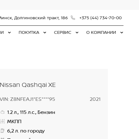
Минск, Долгиновский тракт, 186
+375 (44) 734-70-00
ЛИ
ПОКУПКА
СЕРВИС
О КОМПАНИИ
Nissan Qashqai XE
VIN: Z8NFEAJ1*ES****95
2021
1.2 л., 115 л.с., Бензин
МКПП
6,2 л. по городу