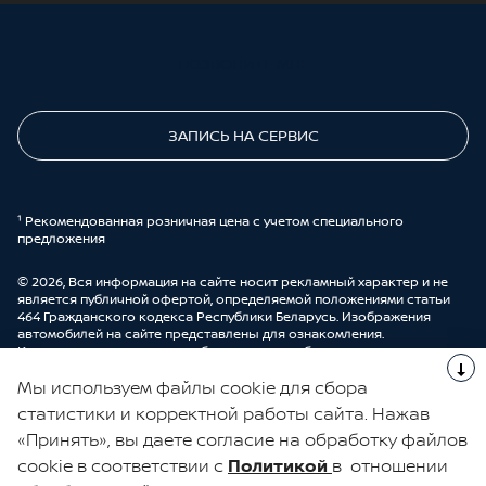
ПОЗВОНИТЕ МНЕ
ЗАПИСЬ НА СЕРВИС
¹ Рекомендованная розничная цена с учетом специального
предложения
© 2026, Вся информация на сайте носит рекламный характер и не
является публичной офертой, определяемой положениями статьи
464 Гражданского кодекса Республики Беларусь. Изображения
автомобилей на сайте представлены для ознакомления.
Комплектации и цены могут быть изменены без предварительного
оповещения. Более подробную информацию можно получить в
Мы используем файлы cookie для сбора
автоцентре ООО “ДрайвМоторс”.
Cделано в UDP Auto
статистики и корректной работы сайта. Нажав
«Принять», вы даете согласие на обработку файлов
ЭЛЕКТРОННАЯ КНИГА ОТЗЫВОВ
cookie в соответствии с
Политикой
в отношении