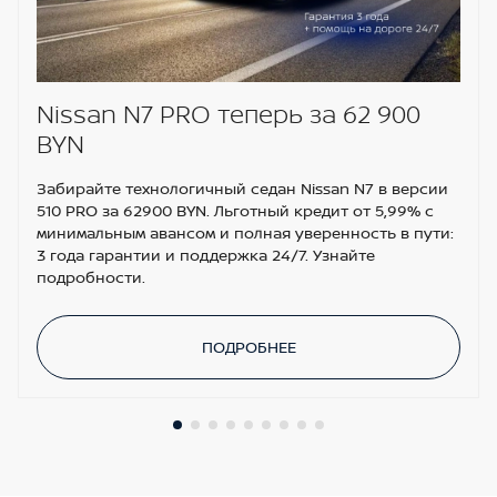
Поясничная поддержка на водительском и
пассажирском сиденьях
Регулировка пассажирского сиденья по высоте
Линейный вход AUX
Nissan N7 PRO теперь за 62 900
BYN
Система кругового обзора с цветным дисплеем
(AVM)
Забирайте технологичный седан Nissan N7 в версии
Мультимедийная система NissanConnect с
510 PRO за 62900 BYN. Льготный кредит от 5,99% с
экраном 7", с сервисами проекции смартфона
минимальным авансом и полная уверенность в пути:
Apple CarPay, Android Auto, ЯндексАвто
3 года гарантии и поддержка 24/7. Узнайте
подробности.
Навигационная система
Система NissanConnect Services
ПОДРОБНЕЕ