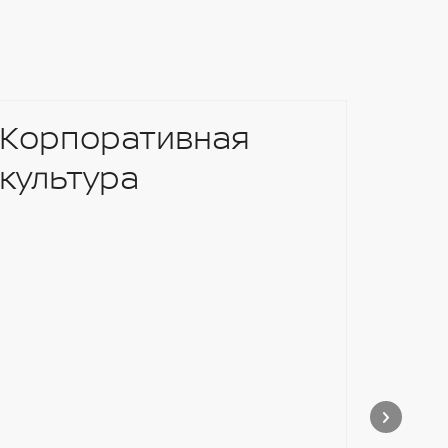
Корпоративная
культура
Уст
And
Niss