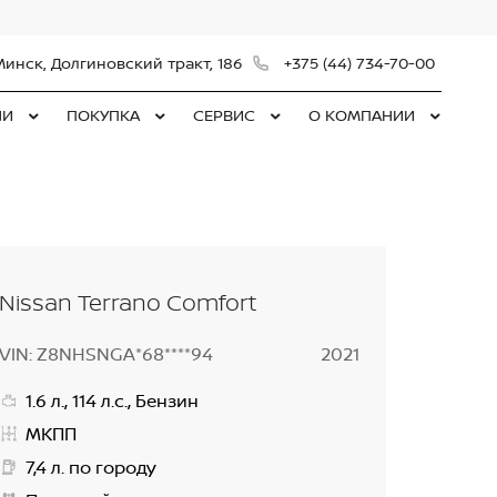
Минск, Долгиновский тракт, 186
+375 (44) 734-70-00
ЛИ
ПОКУПКА
СЕРВИС
О КОМПАНИИ
Nissan Terrano Comfort
VIN: Z8NHSNGA*68****94
2021
1.6 л., 114 л.с., Бензин
МКПП
7,4 л. по городу