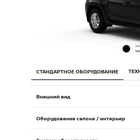
ЭК
Че
ТЕХ
СТАНДАРТНОЕ ОБОРУДОВАНИЕ
Внешний вид
Корпуса зеркал — черные
Оборудование салона / интерьер
Передние и задние брызговики
Накладки на пороги — черные
Электропривод передних стеклоподъ