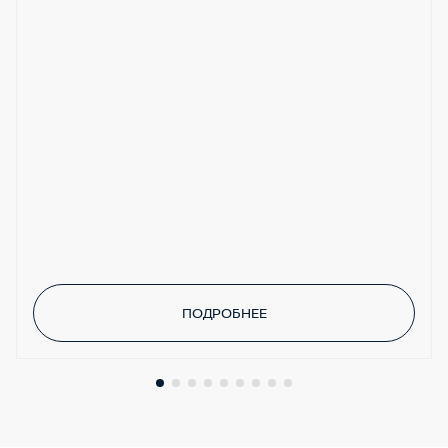
пассажирском сиденьях
Регулировка пассажирского сиденья по высоте
Линейный вход AUX
Камера заднего вида
Многофункциональная мультимедийная
система NissanConnect 2.0 с AM/FM/CD/MP3
проигрывателем и навигационной системой
ПОДРОБНЕЕ