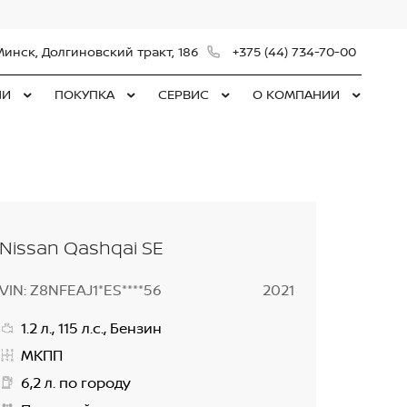
Минск, Долгиновский тракт, 186
+375 (44) 734-70-00
ЛИ
ПОКУПКА
СЕРВИС
О КОМПАНИИ
Nissan Qashqai SE
VIN: Z8NFEAJ1*ES****56
2021
1.2 л., 115 л.с., Бензин
МКПП
6,2 л. по городу