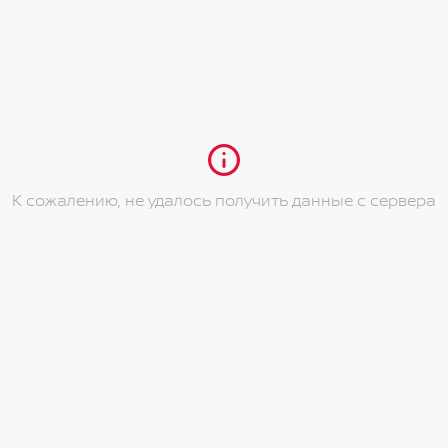
еля
ти направлениях
ком и пассажирском сидениях
подстаканниками
К сожалению, не удалось получить данные с сервера