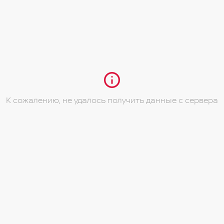
К сожалению, не удалось получить данные с сервера
ти направлениях
ком и пассажирском сидениях
подстаканниками
леем
t с экраном 7", с сервисами проекции