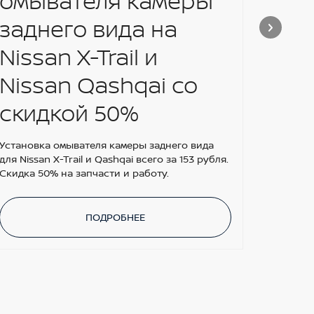
омывателя камеры
Новый N
Беларус
заднего вида на
зарядкой
км. Хара
Nissan X-Trail и
Nissan Qashqai со
скидкой 50%
Установка омывателя камеры заднего вида
для Nissan X-Trail и Qashqai всего за 153 рубля.
Скидка 50% на запчасти и работу.
ПОДРОБНЕЕ