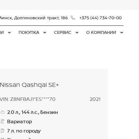
Минск, Долгиновский тракт, 186
+375 (44) 734-70-00
ЛИ
ПОКУПКА
СЕРВИС
О КОМПАНИИ
Nissan Qashqai SE+
VIN: Z8NFBAJ1*ES****70
2021
2.0 л., 144 л.с., Бензин
Вариатор
7 л. по городу