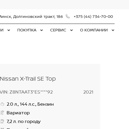
Минск, Долгиновский тракт, 186
+375 (44) 734-70-00
ЛИ
ПОКУПКА
СЕРВИС
О КОМПАНИИ
Nissan X-Trail SE Top
VIN: Z8NTAAT3*ES****92
2021
2.0 л., 144 л.с., Бензин
Вариатор
7,2 л. по городу