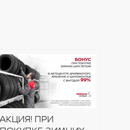
АКЦИЯ! ПРИ
2 Г