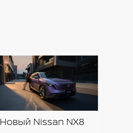
Новый Nissan NX8
АКЦ