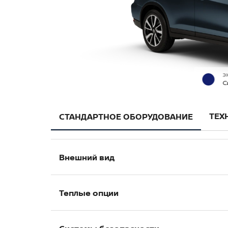
Э
С
ТЕХ
СТАНДАРТНОЕ ОБОРУДОВАНИЕ
Внешний вид
Хромированная отделка дверных руч
Теплые опции
Антенна «Акулий плавник»
Светодиодная окантовка фар
Лобовое стекло с электрообогревом