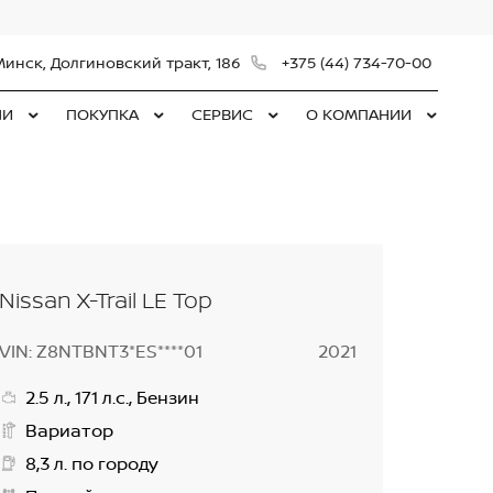
Минск, Долгиновский тракт, 186
+375 (44) 734-70-00
ЛИ
ПОКУПКА
СЕРВИС
О КОМПАНИИ
Nissan X-Trail LE Top
VIN: Z8NTBNT3*ES****01
2021
2.5 л., 171 л.с., Бензин
Вариатор
8,3 л. по городу