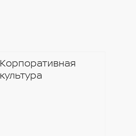
Корпоративная
культура
Нов