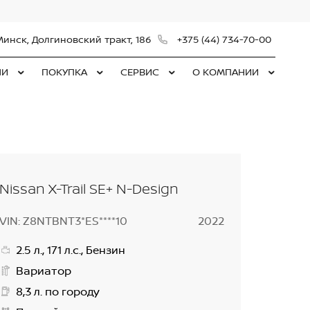
Минск, Долгиновский тракт, 186
+375 (44) 734-70-00
ЛИ
ПОКУПКА
СЕРВИС
О КОМПАНИИ
Nissan X-Trail SE+ N-Design
VIN: Z8NTBNT3*ES****10
2022
2.5 л., 171 л.с., Бензин
Вариатор
8,3 л. по городу