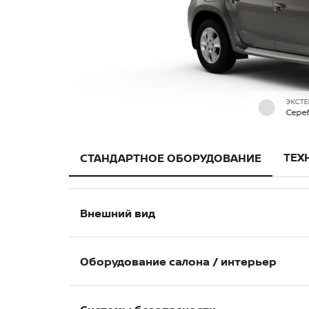
ЭКСТЕ
Сере
ТЕХ
СТАНДАРТНОЕ ОБОРУДОВАНИЕ
Внешний вид
Решетка радиатора — черная
Оборудование салона / интерьер
Передний и задний бамперы, окрашен
Передние и задние брызговики
Полка в багажнике