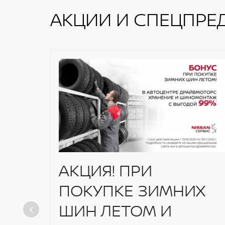
Электропривод задних стеклоподъем
АКЦИИ И СПЕЦПРЕ
Бортовой компьютер
Задние датчики парковки
АКЦИЯ! ПРИ
ПОКУПКЕ ЗИМНИХ
ШИН ЛЕТОМ И