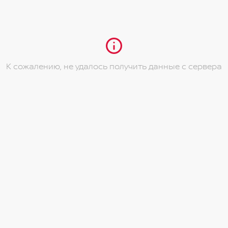
ей части багажной двери
ного отделения
жных зеркал
К сожалению, не удалось получить данные с сервера
едних сидениях
ряду сидений
соте
 одно касание