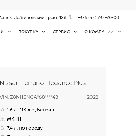
Минск, Долгиновский тракт, 186
+375 (44) 734-70-00
ЛИ
ПОКУПКА
СЕРВИС
О КОМПАНИИ
Nissan Terrano Elegance Plus
VIN: Z8NHSNGA*68****48
2022
1.6 л., 114 л.с., Бензин
МКПП
7,4 л. по городу