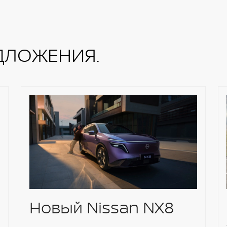
ком и пассажирском сиденьях
по высоте
ДЛОЖЕНИЯ.
я система NissanConnect 2.0 с AM/FM/CD/MP3
стемой
Новый Nissan NX8