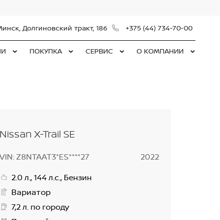
Минск, Долгиновский тракт, 186
+375 (44) 734-70-00
ЛИ
ПОКУПКА
СЕРВИС
О КОМПАНИИ
Nissan X-Trail SE
VIN: Z8NTAAT3*ES****27
2022
2.0 л., 144 л.с., Бензин
Вариатор
7,2 л. по городу