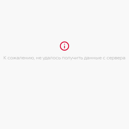
й части задней двери
 направлениях
ажира в 4-х направлениях
 для водителя и переднего пассажира с
К сожалению, не удалось получить данные с сервера
в
 зеркал
зеркало заднего вида
орной панели