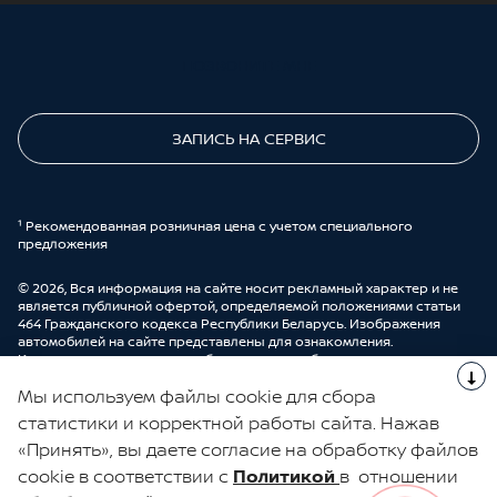
ПОЗВОНИТЕ МНЕ
ЗАПИСЬ НА СЕРВИС
¹ Рекомендованная розничная цена с учетом специального
предложения
© 2026, Вся информация на сайте носит рекламный характер и не
является публичной офертой, определяемой положениями статьи
464 Гражданского кодекса Республики Беларусь. Изображения
автомобилей на сайте представлены для ознакомления.
Комплектации и цены могут быть изменены без предварительного
оповещения. Более подробную информацию можно получить в
Мы используем файлы cookie для сбора
автоцентре ООО “ДрайвМоторс”.
Cделано в UDP Auto
статистики и корректной работы сайта. Нажав
«Принять», вы даете согласие на обработку файлов
ЭЛЕКТРОННАЯ КНИГА ОТЗЫВОВ
cookie в соответствии с
Политикой
в отношении