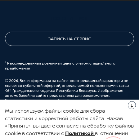
ПОЗВОНИТЕ МНЕ
ЗАПИСЬ НА СЕРВИС
¹ Рекомендованная розничная цена с учетом специального
предложения
© 2026, Вся информация на сайте носит рекламный характер и не
является публичной офертой, определяемой положениями статьи
464 Гражданского кодекса Республики Беларусь. Изображения
автомобилей на сайте представлены для ознакомления.
Комплектации и цены могут быть изменены без предварительного
оповещения. Более подробную информацию можно получить в
Мы используем файлы cookie для сбора
автоцентре ООО “ДрайвМоторс”.
Cделано в UDP Auto
статистики и корректной работы сайта. Нажав
«Принять», вы даете согласие на обработку файлов
ЭЛЕКТРОННАЯ КНИГА ОТЗЫВОВ
cookie в соответствии с
Политикой
в отношении