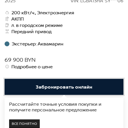
2025
VIN: LGBA13HA*SY****06
200 кВт/ч., Электроэнергия
АКПП
л. в городском режиме
Передний привод
Экстерьер
:
Аквамарин
69 900 BYN
Подробнее о цене
Забронировать онлайн
Рассчитайте точные условия покупки и
Получить предложение
получите персональное предложение
В наличии
Показать на карте
ВСЕ ПОНЯТНО