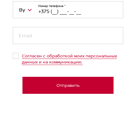
Номер телефона
*
By
Belarus (Беларусь)
+375
Email
Kazakhstan (Казахстан)
+7
Russian Federation (Российская
+7
Согласен с обработкой моих персональных
Федерация)
данных и на коммуникацию.
Uzbekistan (Ўзбекистон)
+998
United Arab Emirates (الإمارات العربية
+971
Отправить
المتحدة‎)
Japan (日本)
+81
Germany (Deutschland)
+49
Ukraine (Україна)
+380