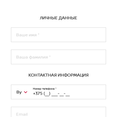
Функция памяти сидений с электроприводом
(сиденье водителя, сиденье пассажира (опция))
ЛИЧНЫЕ ДАННЫЕ
Передний/задний центральный подлокотник
Задний держатель для стаканов
Ваше имя
*
Ваша фамилия
*
КОНТАКТНАЯ ИНФОРМАЦИЯ
Номер телефона
*
By
Belarus (Беларусь)
+375
Email