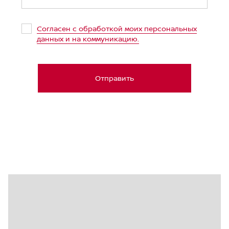
Kazakhstan (Казахстан)
+7
Russian Federation (Российская
+7
Согласен с обработкой моих персональных
Федерация)
данных и на коммуникацию.
Uzbekistan (Ўзбекистон)
+998
United Arab Emirates (الإمارات العربية
+971
Отправить
المتحدة‎)
Japan (日本)
+81
Germany (Deutschland)
+49
Ukraine (Україна)
+380