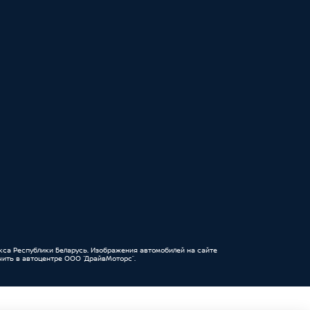
кса Республики Беларусь. Изображения автомобилей на сайте
ить в автоцентре ООО “ДрайвМоторс”.