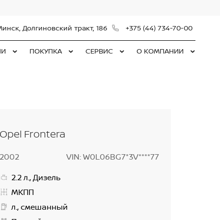
Минск, Долгиновский тракт, 186
+375 (44) 734-70-00
ЛИ
ПОКУПКА
СЕРВИС
О КОМПАНИИ
Opel Frontera
2002
VIN: W0L06BG7*3V****77
2.2 л., Дизель
МКПП
л., смешанный