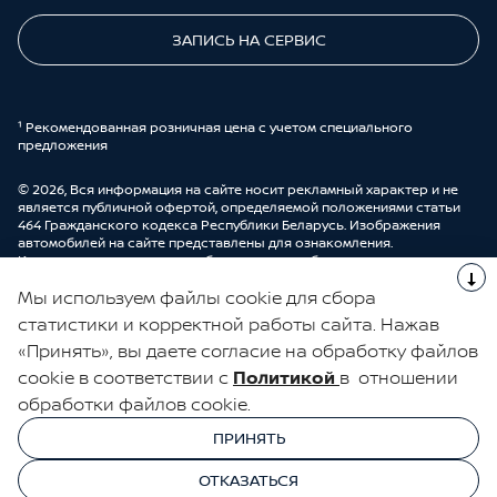
ЗАПИСЬ НА СЕРВИС
¹ Рекомендованная розничная цена с учетом специального
предложения
© 2026, Вся информация на сайте носит рекламный характер и не
является публичной офертой, определяемой положениями статьи
464 Гражданского кодекса Республики Беларусь. Изображения
автомобилей на сайте представлены для ознакомления.
Комплектации и цены могут быть изменены без предварительного
оповещения. Более подробную информацию можно получить в
Мы используем файлы cookie для сбора
автоцентре ООО “ДрайвМоторс”.
Cделано в UDP Auto
статистики и корректной работы сайта. Нажав
«Принять», вы даете согласие на обработку файлов
ЭЛЕКТРОННАЯ КНИГА ОТЗЫВОВ
cookie в соответствии с
Политикой
в отношении
обработки файлов cookie.
© 2026, УНП 191111259
УНП 191111259 ООО "ДрайвМоторс"
ПРИНЯТЬ
ООО "ДрайвМоторс"
ОТКАЗАТЬСЯ