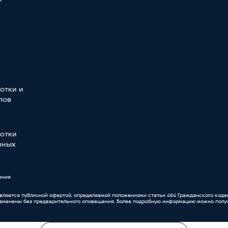
отки и
лов
отки
нных
ения
является публичной офертой, определяемой положениями статьи 464 Гражданского коде
изменены без предварительного оповещения. Более подробную информацию можно получ