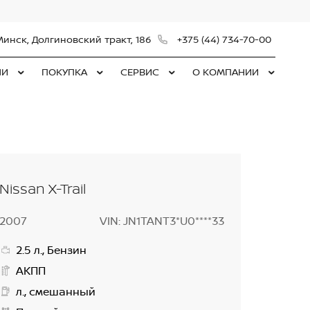
Минск, Долгиновский тракт, 186
+375 (44) 734-70-00
ЛИ
ПОКУПКА
СЕРВИС
О КОМПАНИИ
Nissan X-Trail
2007
VIN: JN1TANT3*U0****33
2.5 л., Бензин
АКПП
л., смешанный