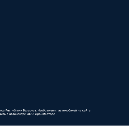
кса Республики Беларусь. Изображения автомобилей на сайте
ить в автоцентре ООО “ДрайвМоторс”.