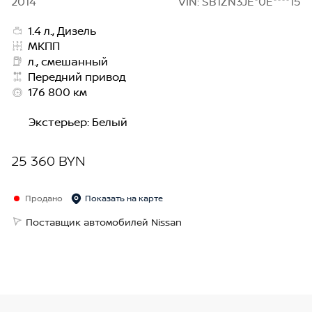
2014
VIN: SB1ZN3JE*0E****15
1.4 л., Дизель
МКПП
л., смешанный
Передний привод
176 800 км
Экстерьер
:
Белый
25 360 BYN
Продано
Показать на карте
Поставщик автомобилей Nissan