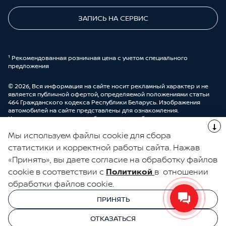
ЗАПИСЬ НА СЕРВИС
¹ Рекомендованная розничная цена с учетом специального
предложения
© 2026, Вся информация на сайте носит рекламный характер и не
является публичной офертой, определяемой положениями статьи
464 Гражданского кодекса Республики Беларусь. Изображения
автомобилей на сайте представлены для ознакомления.
Комплектации и цены могут быть изменены без предварительного
оповещения. Более подробную информацию можно получить в
Мы используем файлы cookie для сбора
автоцентре ООО “ДрайвМоторс”.
Cделано в UDP Auto
статистики и корректной работы сайта. Нажав
«Принять», вы даете согласие на обработку файлов
ЭЛЕКТРОННАЯ КНИГА ОТЗЫВОВ
cookie в соответствии с
Политикой
в отношении
обработки файлов cookie.
© 2026, УНП 191111259
УНП 191111259 ООО "ДрайвМоторс"
ПРИНЯТЬ
ООО "ДрайвМоторс"
ОТКАЗАТЬСЯ