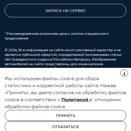
ЗАПИСЬ НА СЕРВИС
¹ Рекомендованная розничная цена с учетом специального
предложения
© 2026, Вся информация на сайте носит рекламный характер и не
является публичной офертой, определяемой положениями статьи
464 Гражданского кодекса Республики Беларусь. Изображения
автомобилей на сайте представлены для ознакомления.
Комплектации и цены могут быть изменены без предварительного
оповещения. Более подробную информацию можно получить в
Мы используем файлы cookie для сбора
автоцентре ООО “ДрайвМоторс”.
Cделано в UDP Auto
статистики и корректной работы сайта. Нажав
«Принять», вы даете согласие на обработку файлов
ЭЛЕКТРОННАЯ КНИГА ОТЗЫВОВ
cookie в соответствии с
Политикой
в отношении
обработки файлов cookie.
© 2026, УНП 191111259
УНП 191111259 ООО "ДрайвМоторс"
ПРИНЯТЬ
ООО "ДрайвМоторс"
ОТКАЗАТЬСЯ