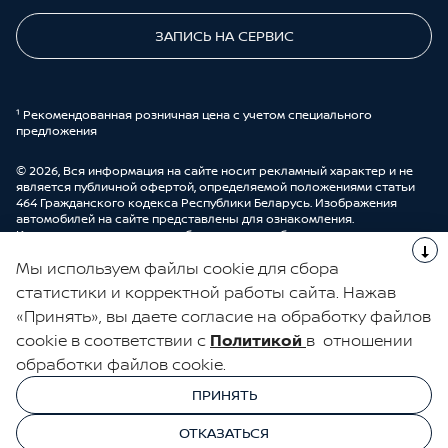
ЗАПИСЬ НА СЕРВИС
¹ Рекомендованная розничная цена с учетом специального
предложения
© 2026, Вся информация на сайте носит рекламный характер и не
является публичной офертой, определяемой положениями статьи
464 Гражданского кодекса Республики Беларусь. Изображения
автомобилей на сайте представлены для ознакомления.
Комплектации и цены могут быть изменены без предварительного
оповещения. Более подробную информацию можно получить в
Мы используем файлы cookie для сбора
автоцентре ООО “ДрайвМоторс”.
Cделано в UDP Auto
статистики и корректной работы сайта. Нажав
«Принять», вы даете согласие на обработку файлов
ЭЛЕКТРОННАЯ КНИГА ОТЗЫВОВ
cookie в соответствии с
Политикой
в отношении
обработки файлов cookie.
© 2026, УНП 191111259
УНП 191111259 ООО "ДрайвМоторс"
ПРИНЯТЬ
ООО "ДрайвМоторс"
ОТКАЗАТЬСЯ