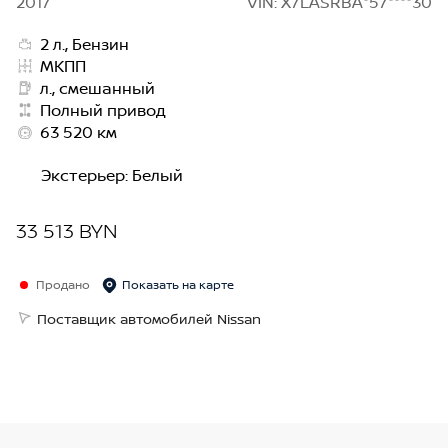
2017
VIN: X7LASRBA*57****30
2 л., Бензин
МКПП
л., смешанный
Полный привод
63 520 км
Экстерьер
:
Белый
33 513 BYN
Продано
Показать на карте
Поставщик автомобилей Nissan