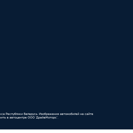
кса Республики Беларусь. Изображения автомобилей на сайте
ить в автоцентре ООО “ДрайвМоторс”.