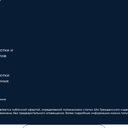
отки и
лов
отки
нных
ения
является публичной офертой, определяемой положениями статьи 464 Гражданского коде
изменены без предварительного оповещения. Более подробную информацию можно получ