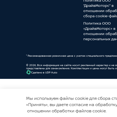
Политика ООО
“ДрайвМоторс” в
отношении обраб
сбора cookie-фай
Политика ООО
«ДрайвМоторс» в
отношении обраб
персональных да
¹ Рекомендованная розничная цена с учетом специального предлож
© 2026, Вся информация на сайте носит рекламный характер и не 
представлены для ознакомления. Комплектации и цены могут быть 
Cделано в UDP Auto
© 2026, УНП 191111259
Мы используем файлы cookie для сбора ст
ООО "ДрайвМоторс"
«Принять», вы даете согласие на обработк
отношении обработки файлов cookie.