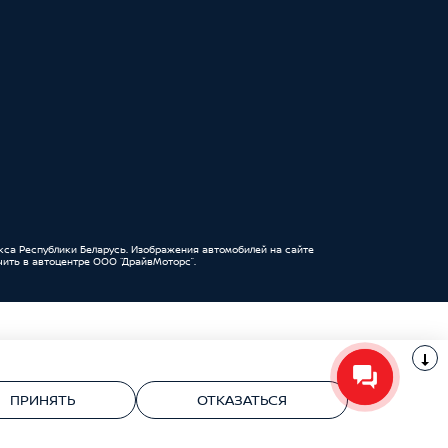
кса Республики Беларусь. Изображения автомобилей на сайте
ить в автоцентре ООО “ДрайвМоторс”.
УНП 191111259 ООО "ДрайвМоторс"
ПРИНЯТЬ
ОТКАЗАТЬСЯ