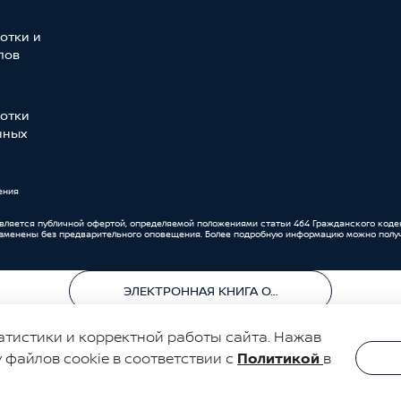
отки и
лов
отки
нных
ения
является публичной офертой, определяемой положениями статьи 464 Гражданского коде
изменены без предварительного оповещения. Более подробную информацию можно получ
ЭЛЕКТРОННАЯ КНИГА ОТЗЫВОВ
атистики и корректной работы сайта. Нажав
у файлов cookie в соответствии с
Политикой
в