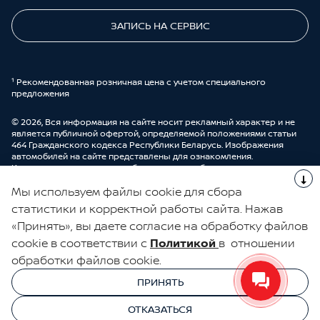
ЗАПИСЬ НА СЕРВИС
¹ Рекомендованная розничная цена с учетом специального
предложения
© 2026, Вся информация на сайте носит рекламный характер и не
является публичной офертой, определяемой положениями статьи
464 Гражданского кодекса Республики Беларусь. Изображения
автомобилей на сайте представлены для ознакомления.
Комплектации и цены могут быть изменены без предварительного
оповещения. Более подробную информацию можно получить в
Мы используем файлы cookie для сбора
автоцентре ООО “ДрайвМоторс”.
Cделано в UDP Auto
статистики и корректной работы сайта. Нажав
«Принять», вы даете согласие на обработку файлов
ЭЛЕКТРОННАЯ КНИГА ОТЗЫВОВ
cookie в соответствии с
Политикой
в отношении
обработки файлов cookie.
© 2026, УНП 191111259
УНП 191111259 ООО "ДрайвМоторс"
ПРИНЯТЬ
ООО "ДрайвМоторс"
ОТКАЗАТЬСЯ