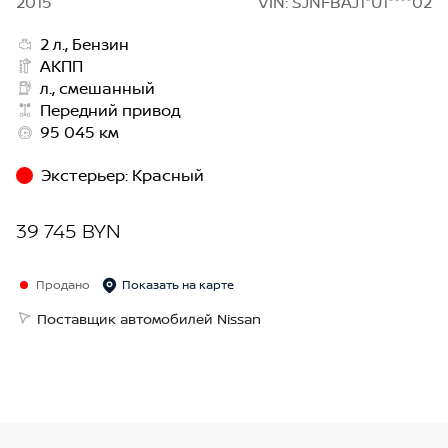
2015
VIN: SJNFBAJ1*U1****02
2 л., Бензин
АКПП
л., смешанный
Передний привод
95 045 км
Экстерьер
:
Красный
39 745 BYN
Продано
Показать на карте
Поставщик автомобилей Nissan