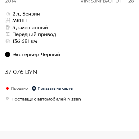
2014
VIN: SJNFBAJ1*U1****28
2 л., Бензин
МКПП
л., смешанный
Передний привод
136 681 км
Экстерьер
:
Черный
37 076 BYN
Продано
Показать на карте
Поставщик автомобилей Nissan