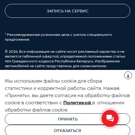
ЗАПИСЬ НА СЕРВИС
¹ Рекомендованная розничная цена с учетом специального
предложения
© 2026, Вся информация на сайте носит рекламный характер и не
является публичной офертой, определяемой положениями статьи
464 Гражданского кодекса Республики Беларусь. Изображения
автомобилей на сайте представлены для ознакомления.
Комплектации и цены могут быть изменены без предварительного
оповещения. Более подробную информацию можно получить в
Мы используем файлы cookie для сбора
автоцентре ООО “ДрайвМоторс”.
Cделано в UDP Auto
статистики и корректной работы сайта. Нажав
«Принять», вы даете согласие на обработку файлов
ЭЛЕКТРОННАЯ КНИГА ОТЗЫВОВ
cookie в соответствии с
Политикой
в отношении
обработки файлов cookie.
© 2026, УНП 191111259
УНП 191111259 ООО "ДрайвМоторс"
ПРИНЯТЬ
ООО "ДрайвМоторс"
ОТКАЗАТЬСЯ