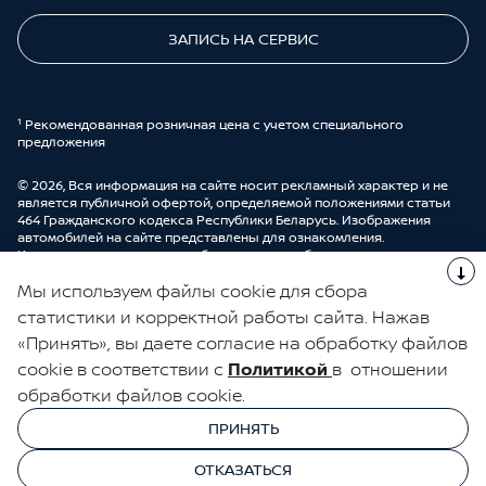
ЗАПИСЬ НА СЕРВИС
¹ Рекомендованная розничная цена с учетом специального
предложения
© 2026, Вся информация на сайте носит рекламный характер и не
является публичной офертой, определяемой положениями статьи
464 Гражданского кодекса Республики Беларусь. Изображения
автомобилей на сайте представлены для ознакомления.
Комплектации и цены могут быть изменены без предварительного
оповещения. Более подробную информацию можно получить в
Мы используем файлы cookie для сбора
автоцентре ООО “ДрайвМоторс”.
Cделано в UDP Auto
статистики и корректной работы сайта. Нажав
«Принять», вы даете согласие на обработку файлов
ЭЛЕКТРОННАЯ КНИГА ОТЗЫВОВ
cookie в соответствии с
Политикой
в отношении
обработки файлов cookie.
© 2026, УНП 191111259
УНП 191111259 ООО "ДрайвМоторс"
ПРИНЯТЬ
ООО "ДрайвМоторс"
ОТКАЗАТЬСЯ