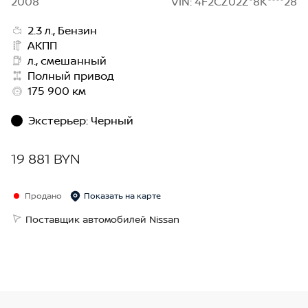
2008
VIN: 4F2CZ02Z*8K****28
2.3 л., Бензин
АКПП
л., смешанный
Полный привод
175 900 км
Экстерьер
:
Черный
19 881 BYN
Продано
Показать на карте
Поставщик автомобилей Nissan