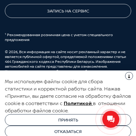
ЗАПИСЬ НА СЕРВИС
¹ Рекомендованная розничная цена с учетом специального
предложения
© 2026, Вся информация на сайте носит рекламный характер и не
является публичной офертой, определяемой положениями статьи
464 Гражданского кодекса Республики Беларусь. Изображения
автомобилей на сайте представлены для ознакомления.
Комплектации и цены могут быть изменены без предварительного
оповещения. Более подробную информацию можно получить в
Мы используем файлы cookie для сбора
автоцентре ООО “ДрайвМоторс”.
Cделано в UDP Auto
статистики и корректной работы сайта. Нажав
«Принять», вы даете согласие на обработку файлов
ЭЛЕКТРОННАЯ КНИГА ОТЗЫВОВ
cookie в соответствии с
Политикой
в отношении
обработки файлов cookie.
© 2026, УНП 191111259
УНП 191111259 ООО "ДрайвМоторс"
ПРИНЯТЬ
ООО "ДрайвМоторс"
ОТКАЗАТЬСЯ