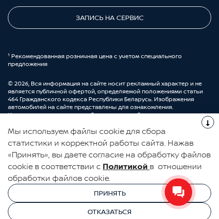
ЗАПИСЬ НА СЕРВИС
¹ Рекомендованная розничная цена с учетом специального
предложения
© 2026, Вся информация на сайте носит рекламный характер и не
является публичной офертой, определяемой положениями статьи
464 Гражданского кодекса Республики Беларусь. Изображения
автомобилей на сайте представлены для ознакомления.
Комплектации и цены могут быть изменены без предварительного
оповещения. Более подробную информацию можно получить в
Мы используем файлы cookie для сбора
автоцентре ООО “ДрайвМоторс”.
Cделано в UDP Auto
статистики и корректной работы сайта. Нажав
«Принять», вы даете согласие на обработку файлов
ЭЛЕКТРОННАЯ КНИГА ОТЗЫВОВ
cookie в соответствии с
Политикой
в отношении
обработки файлов cookie.
© 2026, УНП 191111259
УНП 191111259 ООО "ДрайвМоторс"
ПРИНЯТЬ
ООО "ДрайвМоторс"
ОТКАЗАТЬСЯ