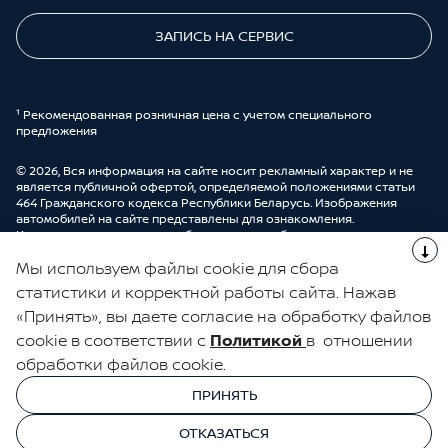
ЗАПИСЬ НА СЕРВИС
¹ Рекомендованная розничная цена с учетом специального
предложения
© 2026, Вся информация на сайте носит рекламный характер и не
является публичной офертой, определяемой положениями статьи
464 Гражданского кодекса Республики Беларусь. Изображения
автомобилей на сайте представлены для ознакомления.
Комплектации и цены могут быть изменены без предварительного
оповещения. Более подробную информацию можно получить в
Мы используем файлы cookie для сбора
автоцентре ООО “ДрайвМоторс”.
Cделано в UDP Auto
статистики и корректной работы сайта. Нажав
«Принять», вы даете согласие на обработку файлов
ЭЛЕКТРОННАЯ КНИГА ОТЗЫВОВ
cookie в соответствии с
Политикой
в отношении
обработки файлов cookie.
© 2026, УНП 191111259
УНП 191111259 ООО "ДрайвМоторс"
ПРИНЯТЬ
ООО "ДрайвМоторс"
ОТКАЗАТЬСЯ