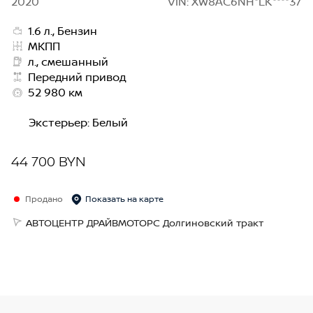
2020
VIN: XW8AC6NH*LK****37
1.6 л., Бензин
МКПП
л., смешанный
Передний привод
52 980 км
Экстерьер
:
Белый
44 700 BYN
Продано
Показать на карте
АВТОЦЕНТР ДРАЙВМОТОРС Долгиновский тракт