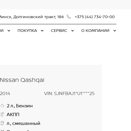
Минск, Долгиновский тракт, 186
+375 (44) 734-70-00
ЛИ
ПОКУПКА
СЕРВИС
О КОМПАНИИ
Nissan Qashqai
2014
VIN: SJNFBAJ1*U1****25
2 л., Бензин
АКПП
л., смешанный