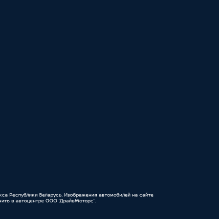
кса Республики Беларусь. Изображения автомобилей на сайте
ить в автоцентре ООО “ДрайвМоторс”.