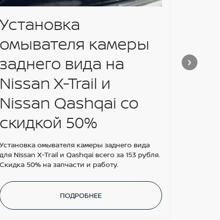
Установка
Nis
омывателя камеры
теп
заднего вида на
BY
Nissan X-Trail и
Забирай
версии 
Nissan Qashqai со
кредит 
полная у
скидкой 50%
поддерж
Установка омывателя камеры заднего вида
для Nissan X-Trail и Qashqai всего за 153 рубля.
Скидка 50% на запчасти и работу.
ПОДРОБНЕЕ