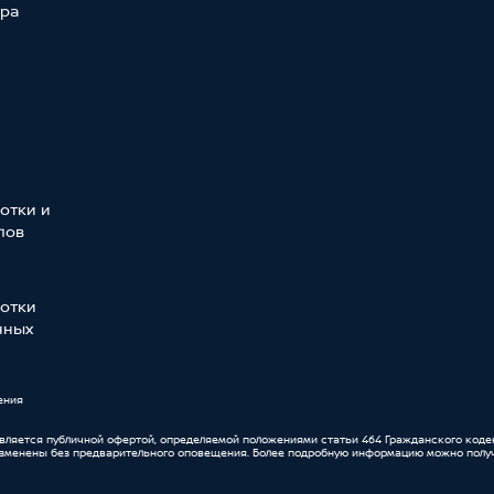
тра
отки и
лов
отки
нных
ения
является публичной офертой, определяемой положениями статьи 464 Гражданского коде
изменены без предварительного оповещения. Более подробную информацию можно получ