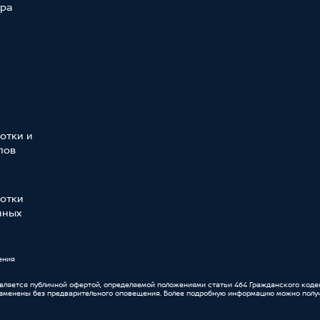
тра
отки и
лов
отки
нных
ения
является публичной офертой, определяемой положениями статьи 464 Гражданского коде
изменены без предварительного оповещения. Более подробную информацию можно получ