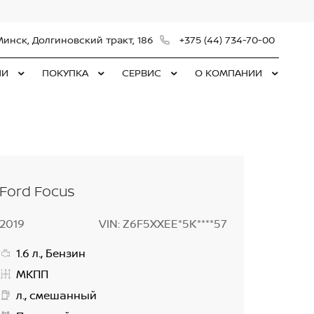
Минск, Долгиновский тракт, 186
+375 (44) 734-70-00
ЛИ
ПОКУПКА
СЕРВИС
О КОМПАНИИ
Ford Focus
2019
VIN: Z6F5XXEE*5K****57
1.6 л., Бензин
МКПП
л., смешанный