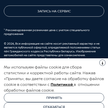
ЗАПИСЬ НА СЕРВИС
¹ Рекомендованная розничная цена с учетом специального
предложения
© 2026, Вся информация на сайте носит рекламный характер и не
является публичной офертой, определяемой положениями статьи
464 Гражданского кодекса Республики Беларусь. Изображения
автомобилей на сайте представлены для ознакомления.
Комплектации и цены могут быть изменены без предварительного
оповещения. Более подробную информацию можно получить в
Мы используем файлы cookie для сбора
автоцентре ООО “ДрайвМоторс”.
Cделано в UDP Auto
статистики и корректной работы сайта. Нажав
«Принять», вы даете согласие на обработку файлов
ЭЛЕКТРОННАЯ КНИГА ОТЗЫВОВ
cookie в соответствии с
Политикой
в отношении
обработки файлов cookie.
© 2026, УНП 191111259
УНП 191111259 ООО "ДрайвМоторс"
ПРИНЯТЬ
ООО "ДрайвМоторс"
ОТКАЗАТЬСЯ