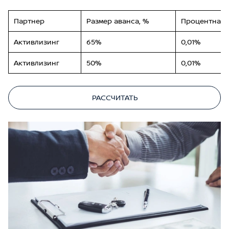
Партнер
Размер аванса, %
Процентная 
Активлизинг
65%
0,01%
Активлизинг
50%
0,01%
РАССЧИТАТЬ