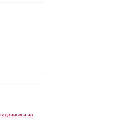
Я
+375
+7
рация)
+7
х данных и на
+998