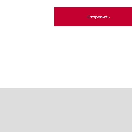
Отправить
Japan (日本)
Germany (Deutschland)
Ukraine (Україна)