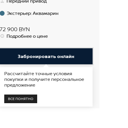
Передний привод
Экстерьер
:
Аквамарин
72 900 BYN
Подробнее о цене
Забронировать онлайн
Рассчитайте точные условия
Получить предложение
покупки и получите персональное
предложение
В наличии
Показать на карте
ВСЕ ПОНЯТНО
Поставщик автомобилей Nissan