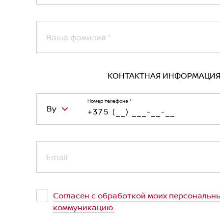
Ваша фамилия
*
КОНТАКТНАЯ ИНФОРМАЦИ
Номер телефона
*
By
Belarus (Беларусь)
Email
Kazakhstan (Казахстан)
Russian Federation (Российская Феде
Согласен с обработкой моих персональны
Uzbekistan (Ўзбекистон)
коммуникацию.