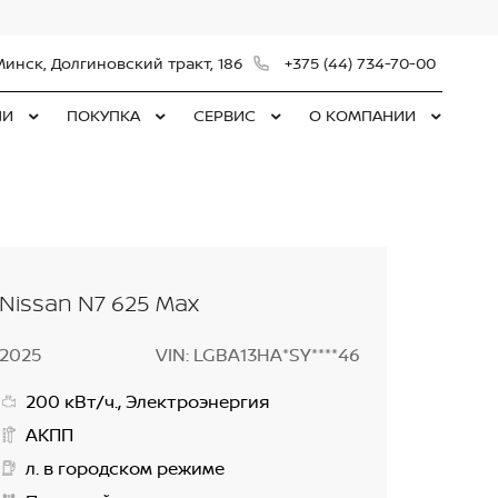
Минск, Долгиновский тракт, 186
+375 (44) 734-70-00
ЛИ
ПОКУПКА
СЕРВИС
О КОМПАНИИ
Nissan N7 625 Max
2025
VIN: LGBA13HA*SY****46
200 кВт/ч., Электроэнергия
АКПП
л. в городском режиме