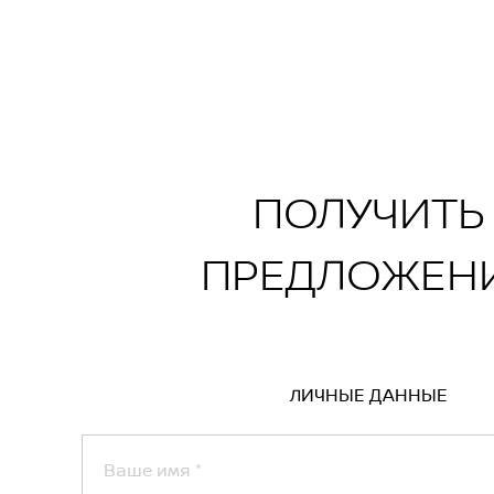
)
о/круглого сиденья водителя
сиденьях
вентиляция, массаж, динамик в подголовнике
иводом (сиденье водителя, сиденье пассажира
котник
ПОЛУЧИТЬ
ПРЕДЛОЖЕН
ЛИЧНЫЕ ДАННЫЕ
Ваше имя
*