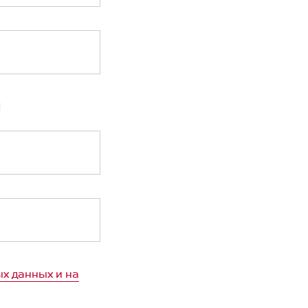
Я
+375
+7
рация)
+7
х данных и на
+998