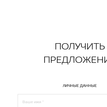
)
о/круглого сиденья водителя
сиденьях
вентиляция, массаж, динамик в подголовнике
иводом (сиденье водителя, сиденье пассажира
котник
ПОЛУЧИТЬ
ПРЕДЛОЖЕН
ЛИЧНЫЕ ДАННЫЕ
Ваше имя
*