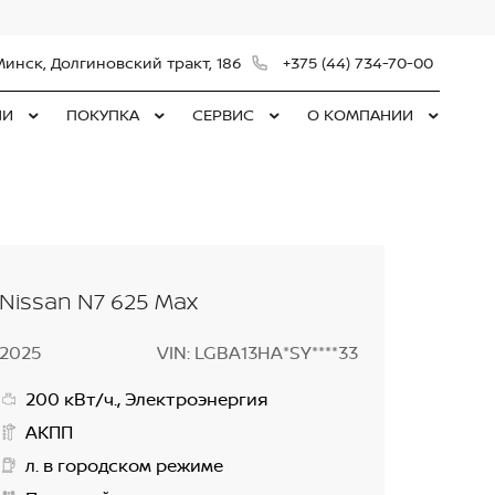
Минск, Долгиновский тракт, 186
+375 (44) 734-70-00
ЛИ
ПОКУПКА
СЕРВИС
О КОМПАНИИ
Nissan N7 625 Max
2025
VIN: LGBA13HA*SY****33
200 кВт/ч., Электроэнергия
АКПП
л. в городском режиме