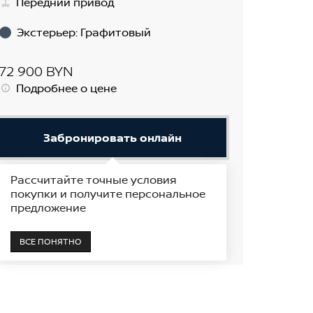
Передний привод
Экстерьер
:
Графитовый
72 900 BYN
Подробнее о цене
Забронировать онлайн
Рассчитайте точные условия
Получить предложение
покупки и получите персональное
предложение
В наличии
Показать на карте
ВСЕ ПОНЯТНО
Поставщик автомобилей Nissan