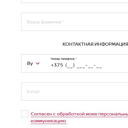
Ваша фамилия
*
КОНТАКТНАЯ ИНФОРМАЦИ
Номер телефона
*
By
Belarus (Беларусь)
Email
Kazakhstan (Казахстан)
Russian Federation (Российская Феде
Согласен с обработкой моих персональны
Uzbekistan (Ўзбекистон)
коммуникацию.