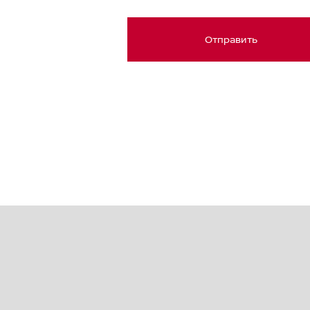
Отправить
Japan (日本)
Germany (Deutschland)
Ukraine (Україна)