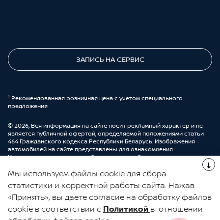
ПОЗВОНИТЕ МНЕ
ЗАПИСЬ НА СЕРВИС
¹ Рекомендованная розничная цена с учетом специального
предложения
© 2026, Вся информация на сайте носит рекламный характер и не
является публичной офертой, определяемой положениями статьи
464 Гражданского кодекса Республики Беларусь. Изображения
автомобилей на сайте представлены для ознакомления.
Комплектации и цены могут быть изменены без предварительного
оповещения. Более подробную информацию можно получить в
Мы используем файлы cookie для сбора
автоцентре ООО “ДрайвМоторс”.
Cделано в UDP Auto
статистики и корректной работы сайта. Нажав
«Принять», вы даете согласие на обработку файлов
ЭЛЕКТРОННАЯ КНИГА ОТЗЫВОВ
cookie в соответствии с
Политикой
в отношении